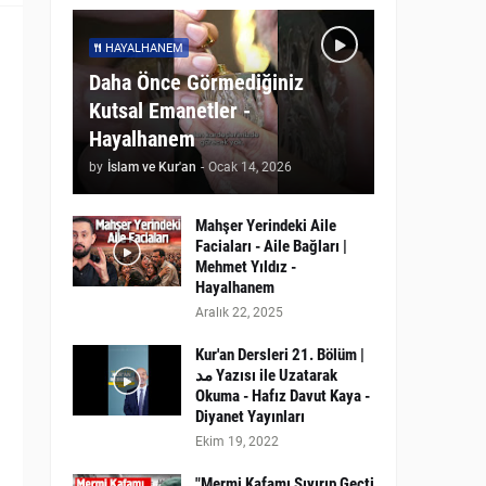
HAYALHANEM
Daha Önce Görmediğiniz
Kutsal Emanetler -
Hayalhanem
by
İslam ve Kur'an
-
Ocak 14, 2026
Mahşer Yerindeki Aile
Faciaları - Aile Bağları |
Mehmet Yıldız -
Hayalhanem
Aralık 22, 2025
Kur'an Dersleri 21. Bölüm |
مد Yazısı ile Uzatarak
Okuma - Hafız Davut Kaya -
Diyanet Yayınları
Ekim 19, 2022
"Mermi Kafamı Sıyırıp Geçti