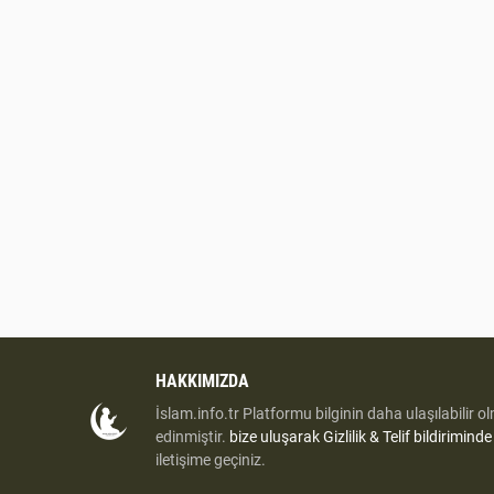
HAKKIMIZDA
İslam.info.tr Platformu bilginin daha ulaşılabilir o
edinmiştir.
bize uluşarak
Gizlilik & Telif bildirimind
iletişime geçiniz.