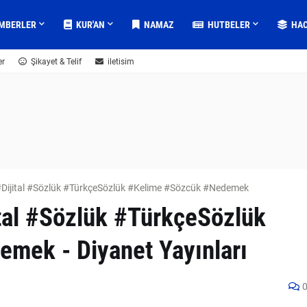
MBERLER
KUR'AN
NAMAZ
HUTBELER
HA
er
Şikayet & Telif
iletisim
Dijital #Sözlük #TürkçeSözlük #Kelime #Sözcük #Nedemek
tal #Sözlük #TürkçeSözlük
mek - Diyanet Yayınları