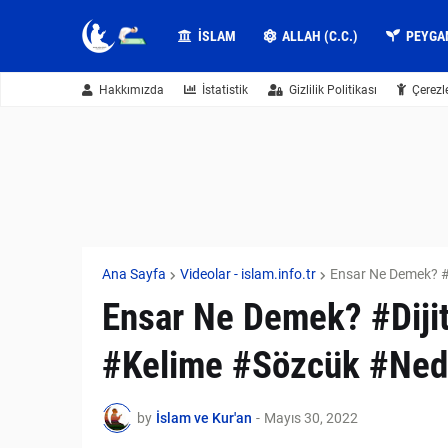
İSLAM
ALLAH (C.C.)
PEYGA
Hakkımızda
İstatistik
Gizlilik Politikası
Çerezl
Ana Sayfa
Videolar - islam.info.tr
Ensar Ne Demek? #
Ensar Ne Demek? #Diji
#Kelime #Sözcük #Nede
by
İslam ve Kur'an
-
Mayıs 30, 2022