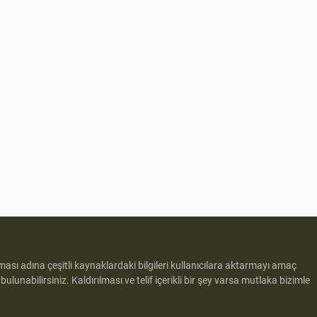
lması adına çeşitli kaynaklardaki bilgileri kullanıcılara aktarmayı amaç
e
bulunabilirsiniz. Kaldırılması ve telif içerikli bir şey varsa mutlaka bizimle