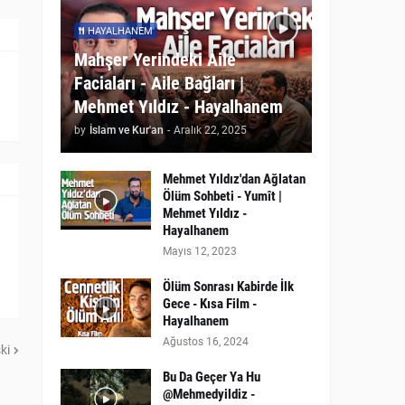
HAYALHANEM
Mahşer Yerindeki Aile
Faciaları - Aile Bağları |
Mehmet Yıldız - Hayalhanem
by
İslam ve Kur'an
-
Aralık 22, 2025
Mehmet Yıldız'dan Ağlatan
Ölüm Sohbeti - Yumît |
Mehmet Yıldız -
Hayalhanem
Mayıs 12, 2023
Ölüm Sonrası Kabirde İlk
Gece - Kısa Film -
Hayalhanem
Ağustos 16, 2024
ki
Bu Da Geçer Ya Hu
@Mehmedyildiz -