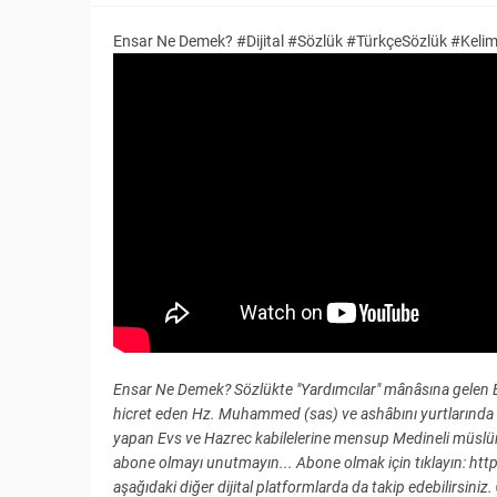
Ensar Ne Demek? #Dijital #Sözlük #TürkçeSözlük #Kel
Ensar Ne Demek? Sözlükte "Yardımcılar" mânâsına gelen E
hicret eden Hz. Muhammed (sas) ve ashâbını yurtlarında b
yapan Evs ve Hazrec kabilelerine mensup Medineli müslümanl
abone olmayı unutmayın... Abone olmak için tıklayın: h
aşağıdaki diğer dijital platformlarda da takip edebilirsiniz