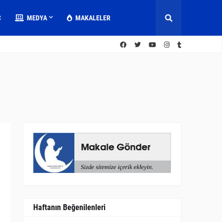
C
MEDYA
MAKALELER
Haftanın Beğenilenleri
0