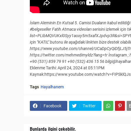
İslam Aleminin En Kutsal 5. Camisi Duaların kabul edildiği
#belgeseller Fatih Atmaca videoları serisini izlemek için t
list=PLIbMQVUKxl0Syy1aoxy5m5xafXJpdvp3R&si=SPYtCg_nt
için "KATIL" butonu ile aşağıdaki linkten bize destek olabili
https://www.youtube.com/channel/UCaDpCyQiDfjLJ5jTmzZz
https://twitter.com/mehmedimyldz?lang=tr İnstagram ; http
+90 (531) 859 79 91 +90 (532) 436 15 56 bilgi@hayal
Eklenme Tarihi: April 24, 2024 at 05:11PM
Kaynak:https://www.youtube.com/watch?v=FIPSklQJs
Tags
Hayalhanem
Facebook
Twitter
Bunlarda ilgini çekebilir.