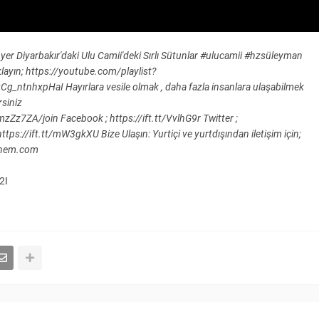
 yer Diyarbakır'daki Ulu Camii'deki Sırlı Sütunlar #ulucamii #hzsüleyman
ıklayın; https://youtube.com/playlist?
nhxpHaI Hayırlara vesile olmak , daha fazla insanlara ulaşabilmek
rsiniz
7ZA/join Facebook ; https://ift.tt/VvlhG9r Twitter ;
s://ift.tt/mW3gkXU Bize Ulaşın: Yurtiçi ve yurtdışından iletişim için;
hanem.com
2I