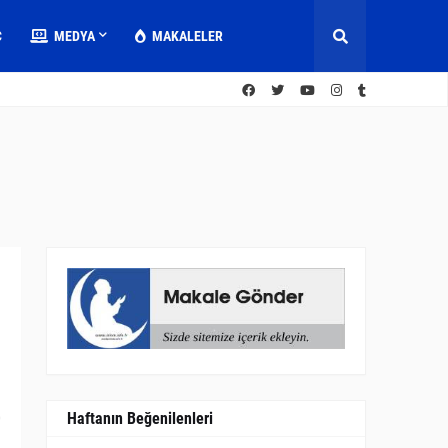
C
MEDYA
MAKALELER
Haftanın Beğenilenleri
0