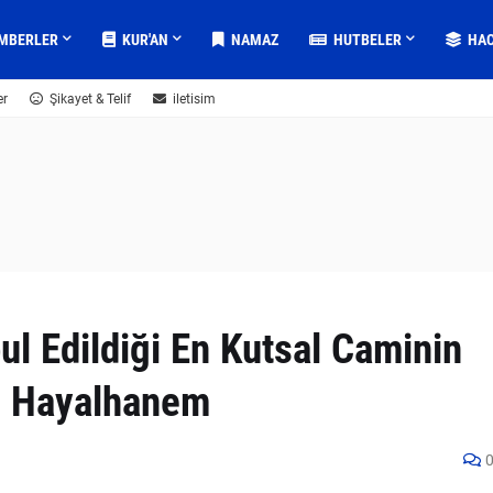
MBERLER
KUR'AN
NAMAZ
HUTBELER
HA
er
Şikayet & Telif
iletisim
ul Edildiği En Kutsal Caminin
 - Hayalhanem