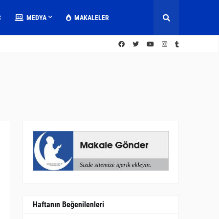
C
MEDYA
MAKALELER
Haftanın Beğenilenleri
0