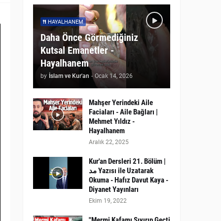
HAYALHANEM
Daha Önce Görmediğiniz
Kutsal Emanetler -
Hayalhanem
by
İslam ve Kur'an
-
Ocak 14, 2026
Mahşer Yerindeki Aile
Faciaları - Aile Bağları |
Mehmet Yıldız -
Hayalhanem
Aralık 22, 2025
Kur'an Dersleri 21. Bölüm |
مد Yazısı ile Uzatarak
Okuma - Hafız Davut Kaya -
Diyanet Yayınları
Ekim 19, 2022
"Mermi Kafamı Sıyırıp Geçti