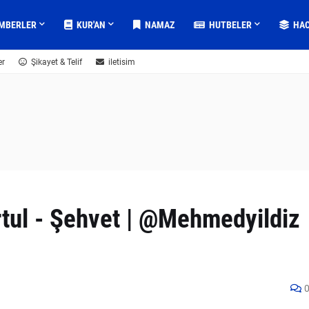
MBERLER
KUR'AN
NAMAZ
HUTBELER
HA
er
Şikayet & Telif
iletisim
rtul - Şehvet | @Mehmedyildiz