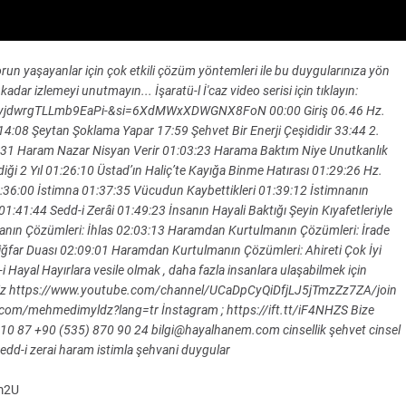
sorun yaşayanlar için çok etkili çözüm yöntemleri ile bu duygularınıza yön
dar izlemeyi unutmayın... İşaratü-l İ'caz video serisi için tıklayın:
3byjdwrgTLLmb9EaPi-&si=6XdMWxXDWGNX8FoN 00:00 Giriş 06.46 Hz.
4:08 Şeytan Şoklama Yapar 17:59 Şehvet Bir Enerji Çeşididir 33:44 2.
 46:31 Haram Nazar Nisyan Verir 01:03:23 Harama Baktım Niye Unutkanlık
ği 2 Yıl 01:26:10 Üstad’ın Haliç’te Kayığa Binme Hatırası 01:29:26 Hz.
1:36:00 İstimna 01:37:35 Vücudun Kaybettikleri 01:39:12 İstimnanın
:41:44 Sedd-i Zerâi 01:49:23 İnsanın Hayali Baktığı Şeyin Kıyafetleriyle
ın Çözümleri: İhlas 02:03:13 Haramdan Kurtulmanın Çözümleri: İrade
ğfar Duası 02:09:01 Haramdan Kurtulmanın Çözümleri: Ahireti Çok İyi
ayal Hayırlara vesile olmak , daha fazla insanlara ulaşabilmek için
lirsiniz https://www.youtube.com/channel/UCaDpCyQiDfjLJ5jTmzZz7ZA/join
ter.com/mehmedimyldz?lang=tr İnstagram ; https://ift.tt/iF4NHZS Bize
684 10 87 +90 (535) 870 90 24 bilgi@hayalhanem.com cinsellik şehvet cinsel
dd-i zerai haram istimla şehvani duygular
m2U