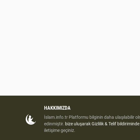
HAKKIMIZDA
İslam.info.tr Platformu bilginin daha ulaşılabilir o
edinmiştir.
bize uluşarak
Gizlilik & Telif bildirimind
iletişime geçiniz.