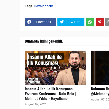
Tags
Hayalhanem
Facebook
Twitter
Bunlarda ilgini çekebilir.
İnsanın Allah İle İlk Konuşması -
Ruhunun İla
Erzurum Konferansı - Kalu Bela |
@Mehmedyi
Mehmet Yıldız - Hayalhanem
August 07, 2
August 07, 2026