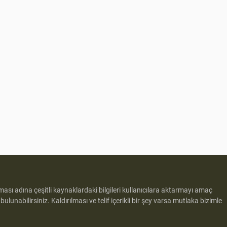
lması adına çeşitli kaynaklardaki bilgileri kullanıcılara aktarmayı amaç
e
bulunabilirsiniz. Kaldırılması ve telif içerikli bir şey varsa mutlaka bizimle