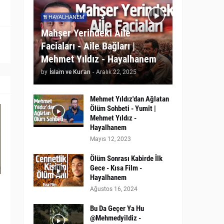
HAYALHANEM
Mahşer Yerindeki Aile
Faciaları - Aile Bağları |
Mehmet Yıldız - Hayalhanem
by
İslam ve Kur'an
-
Aralık 22, 2025
Mehmet Yıldız'dan Ağlatan
Ölüm Sohbeti - Yumît |
Mehmet Yıldız -
Hayalhanem
Mayıs 12, 2023
Ölüm Sonrası Kabirde İlk
Gece - Kısa Film -
Hayalhanem
Ağustos 16, 2024
Bu Da Geçer Ya Hu
@Mehmedyildiz -