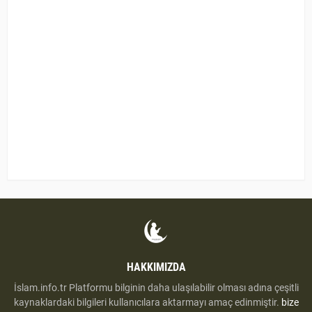
HAKKIMIZDA
İslam.info.tr Platformu bilginin daha ulaşılabilir olması adına çeşitli
kaynaklardaki bilgileri kullanıcılara aktarmayı amaç edinmiştir.
bize