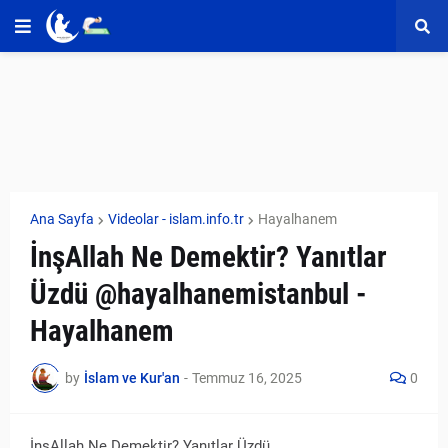
Ana Sayfa
Videolar - islam.info.tr
Hayalhanem
İnşAllah Ne Demektir? Yanıtlar
Üzdü @hayalhanemistanbul -
Hayalhanem
by
İslam ve Kur'an
-
Temmuz 16, 2025
0
İnşAllah Ne Demektir? Yanıtlar Üzdü