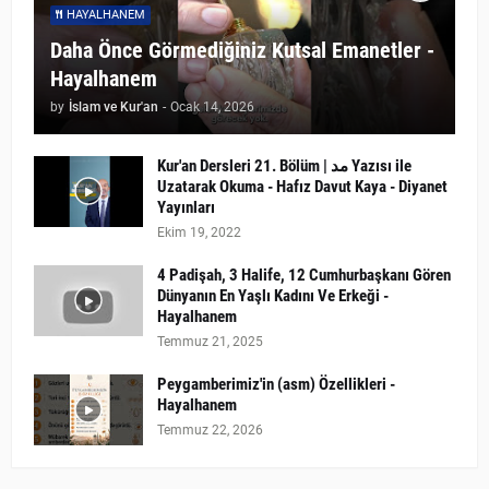
HAYALHANEM
Daha Önce Görmediğiniz Kutsal Emanetler -
Hayalhanem
by
İslam ve Kur'an
-
Ocak 14, 2026
Kur'an Dersleri 21. Bölüm | مد Yazısı ile
Uzatarak Okuma - Hafız Davut Kaya - Diyanet
Yayınları
Ekim 19, 2022
4 Padişah, 3 Halife, 12 Cumhurbaşkanı Gören
Dünyanın En Yaşlı Kadını Ve Erkeği -
Hayalhanem
Temmuz 21, 2025
Peygamberimiz'in (asm) Özellikleri -
Hayalhanem
Temmuz 22, 2026