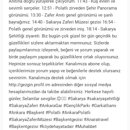
Anıtına doğru yürüyerek çıkıyorum. 11:43 - Kuş evleri ve
sevimli serçeler. 12:51 - Polatlı zirveden Şehir Panorama
görünümü. 13:30 - Zafer Anıtı genel görünümü ve şanlı
bayrağımız. 14:40 - Sakarya Zaferi Müzesi gezisi 16:54 -
Polatlı genel görünümü ve zirveden iniş. 18:14 - Sakarya
Şehitliği ziyareti. Biz bugün çok güzel bir gün geçirdik bu
güzellikleri sizlere aktarmaktan memnunuz. Sizlerde
paylaşımlarımızı izleyerek, beğeni ve yorum yaparak ve
birde paylaşım yaparak bu güzelliklere ortak oluyorsunuz.
Hepinize sonsuz teşekkürler. Kanalımıza abone olup,
içeriklerimize yorum yapıp ve beğenilerle destek olursanız
sevinirim. Kanalımıza destek olmak için
http://gezgin.profil.im adresinden diğer sosyal medya
hesaplarımızdan da takibe alabilirsiniz. Herkese hayırlı
günler, Selamlar sevgiler.😊🙋‍♂️ #Sakarya #sakaryaşehitliği
#SakaryaZaferi #AnkaraGar #GençlikParkı #Garkatliamı
#Ankara #Başkent #Polatlı #AnkaraPolatlı
#SakaryaZaferiMüzesi #Başkentgezisi #Anaratravel
#Başkentgezisi #köydehayatadair #Muhabbet