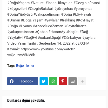
#DoğalYaşam #Naturel #İnsanHikayeleri #GezgininRotasi
#köygezileri #GezginRotalari #yöreyehas #yoreyehas
#DoğaYürüyüşü #yakupcetincom #Doğa #köyHayatı
#Orman #DoğalYaşam #yaylalar #trekking #KöyHayatı
#Doğa #Uyanış #AnadoludaZaman #SeyitaliKartal
#yakupcetincom #Çoban #HasanAy #Keşfet #Dağ
#YaylaEvi #DağEvi #çobanköpeği #Günbatıyor #yaylalar
Video Yayın Tarihi : September 14, 2022 at 08:00PM
Kaynak: https://www.youtube.com/watch?
v=QouzwV5NV8k
Tags
Beğenilenler
Facebook
Bunlarda ilgini çekebilir.