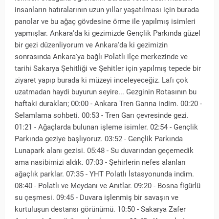
insanların hatıralarının uzun yıllar yaşatılması için burada
panolar ve bu ağaç gövdesine örme ile yapılmış isimleri
yapmışlar. Ankara'da ki gezimizde Gençlik Parkında güzel
bir gezi düzenliyorum ve Ankara'da ki gezimizin
sonrasında Ankara'ya bağlı Polatlı ilçe merkezinde ve
tarihi Sakarya Şehitliği ve Şehitler için yapılmış tepede bir
ziyaret yapıp burada ki müzeyi inceleyeceğiz. Lafı çok
uzatmadan haydi buyurun seyire... Gezginin Rotasının bu
haftaki durakları; 00:00 - Ankara Tren Garına indim. 00:20 -
Selamlama sohbeti. 00:53 - Tren Garı çevresinde gezi.
01:21 - Ağaçlarda bulunan işleme isimler. 02:54 - Gençlik
Parkında geziye başlıyoruz. 03:52 - Gençlik Parkında
Lunapark alanı gezisi. 05:48 - Su duvarından geçemedik
ama nasibimizi aldık. 07:03 - Şehirlerin nefes alanları
ağaçlık parklar. 07:35 - YHT Polatlı İstasyonunda indim.
08:40 - Polatlı ve Meydanı ve Anıtlar. 09:20 - Bosna figürlü
su çeşmesi. 09:45 - Duvara işlenmiş bir savaşın ve
kurtuluşun destansı görünümü. 10:50 - Sakarya Zafer