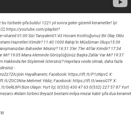
ız bu türbede şifa buldu! 1221 yıl sonra gelen gizemli kerametler! İyi
yın👇🏻 https://youtube.com/playlist?
ared 01:00 Sizi Tanıyalım01:43 Hocam Korktuğunuz Bir Olay Oldu
Bestami Hazretleri Kimdir? 11:40 1000 Rahip’in Müslüman Oluşu15:39
anışmanızdan Bahseder Misiniz? 16:31 3'ler 7'ler 40'lar Kimdir? 17:34
Var Mı? 19:05 Mana Aleminde Görüştüğünüz Başka Zatlar Var Mı? 19:37
m Hakkında Ne Söylemek İstersiniz? Hayırlara vesile olmak, daha fazla
lirsiniz -
Zz7ZA/join Hayalhanem; Facebook: https://ift.tt/P1zNpvC X:
ift.tt/Z0C3NIw Mehmet Yıldız; Facebook: https://ift.tt/wexsGTF X:
tt/0eRL8Pi Bize Ulaşın: Yurt İçi; 0(533) 430 47 63 0(532) 227 57 87 Yurt
arcı #islam türbeci Beyazıt bestami evliya mezar kabir şifa dua kerame
8I