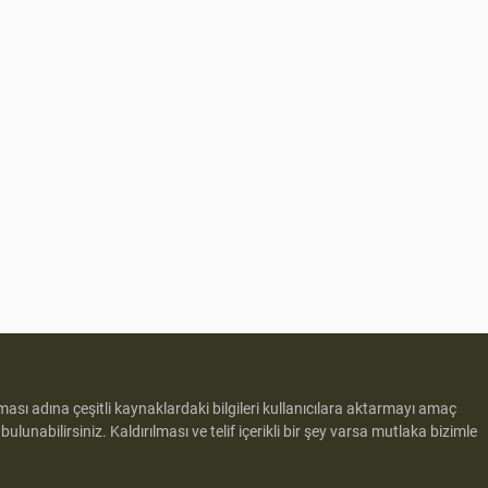
lması adına çeşitli kaynaklardaki bilgileri kullanıcılara aktarmayı amaç
e
bulunabilirsiniz. Kaldırılması ve telif içerikli bir şey varsa mutlaka bizimle