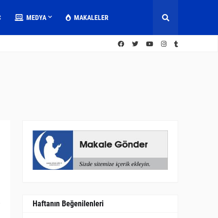
C
MEDYA
MAKALELER
Haftanın Beğenilenleri
0