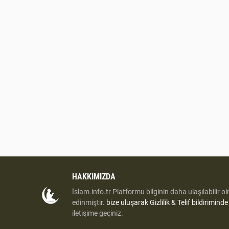
HAKKIMIZDA
İslam.info.tr Platformu bilginin daha ulaşılabilir o
edinmiştir.
bize uluşarak
Gizlilik & Telif bildirimind
iletişime geçiniz.