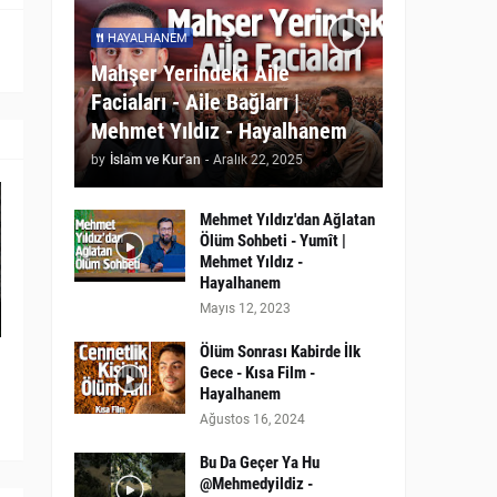
HAYALHANEM
Mahşer Yerindeki Aile
Faciaları - Aile Bağları |
Mehmet Yıldız - Hayalhanem
by
İslam ve Kur'an
-
Aralık 22, 2025
Mehmet Yıldız'dan Ağlatan
Ölüm Sohbeti - Yumît |
Mehmet Yıldız -
Hayalhanem
Mayıs 12, 2023
Ölüm Sonrası Kabirde İlk
Gece - Kısa Film -
Hayalhanem
Ağustos 16, 2024
Bu Da Geçer Ya Hu
@Mehmedyildiz -