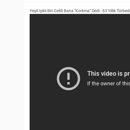
Yeşil Işıklı Biri Geldi Bana "Korkma" Dedi - 63 Yıllık Türbed