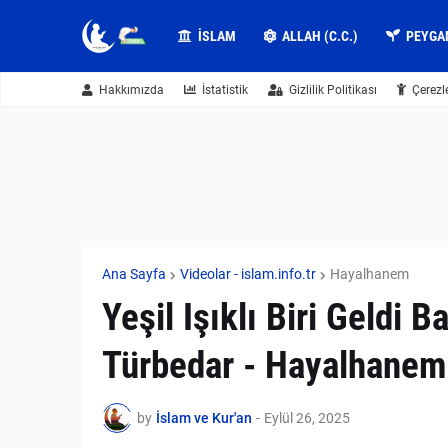
İSLAM
ALLAH (C.C.)
PEYGA
Hakkımızda
İstatistik
Gizlilik Politikası
Çerezl
Ana Sayfa
Videolar - islam.info.tr
Hayalhanem
Yeşil Işıklı Biri Geldi 
Türbedar - Hayalhanem
by
İslam ve Kur'an
-
Eylül 26, 2025