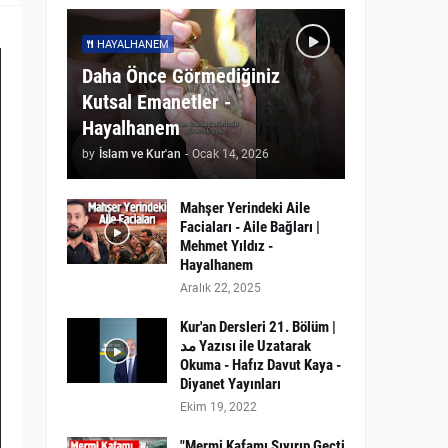
HAYALHANEM
Daha Önce Görmediğiniz
Kutsal Emanetler -
Hayalhanem
by
İslam ve Kur'an
-
Ocak 14, 2026
Mahşer Yerindeki Aile
Faciaları - Aile Bağları |
Mehmet Yıldız -
Hayalhanem
Aralık 22, 2025
Kur'an Dersleri 21. Bölüm |
مد Yazısı ile Uzatarak
Okuma - Hafız Davut Kaya -
Diyanet Yayınları
Ekim 19, 2022
"Mermi Kafamı Sıyırıp Geçti