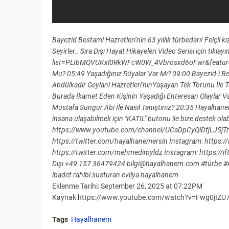
Bayezid Bestami Hazretleri'nin 63 yıllık türbedarı! Felçli k
Seyirler.. Sıra Dışı Hayat Hikayeleri Video Serisi için tıkla
list=PLIbMQVUKxl0RkWFcW0W_4Vbrosxd6oFwr&feature=sh
Mu? 05:49 Yaşadığınız Rüyalar Var Mı? 09:00 Bayezid-i 
Abdülkadir Geylani Hazretleri'ninYaşayan Tek Torunu İle T
Burada İkamet Eden Kişinin Yaşadığı Enteresan Olaylar 
Mustafa Sungur Abi İle Nasıl Tanıştınız? 20:35 Hayalhane
insana ulaşabilmek için "KATIL" butonu ile bize destek olabi
https://www.youtube.com/channel/UCaDpCyQiDfjLJ5jTmz
https://twitter.com/hayalhanemersin İnstagram: https://
https://twitter.com/mehmedimyldz İnstagram: https://ift.
Dışı +49 157 36479424 bilgi@hayalhanem.com #türbe #mez
ibadet rahibi susturan evliya hayalhanem
Eklenme Tarihi: September 26, 2025 at 07:22PM
Kaynak:https://www.youtube.com/watch?v=Fwg0jIZU7
Tags
Hayalhanem