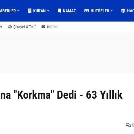
MBERLER
KUR'AN
NAMAZ
HUTBELER
HA
er
Şikayet & Telif
iletisim
Bana "Korkma" Dedi - 63 Yıllık